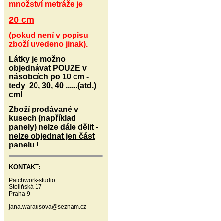
množství metráže je
20 cm
(pokud není v popisu
zboží uvedeno jinak).
Látky je možno
objednávat POUZE v
násobcích po 10 cm -
tedy
20, 30, 40
......(atd.)
cm!
Zboží prodávané v
kusech (například
panely) nelze dále dělit -
nelze objednat jen část
panelu
!
KONTAKT:
Patchwork-studio
Stoliňská 17
Praha 9
jana.warausova@seznam.cz