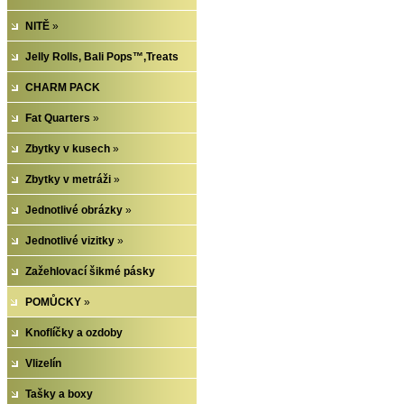
NITĚ
»
Jelly Rolls, Bali Pops™,Treats
CHARM PACK
Fat Quarters
»
Zbytky v kusech
»
Zbytky v metráži
»
Jednotlivé obrázky
»
Jednotlivé vizitky
»
Zažehlovací šikmé pásky
POMŮCKY
»
Knoflíčky a ozdoby
Vlizelín
Tašky a boxy