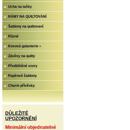
Ucha na tašky
RÁMY NA QUILTOVÁNÍ
Šablony na quiltovaní
Různé
Kovová galanterie
»
Závěsy na quilty
Předtištěné vzory
Papírové šablony
Charm přívěsky
DŮLEŽITÉ
UPOZORNĚNÍ
Minimální objednatelné