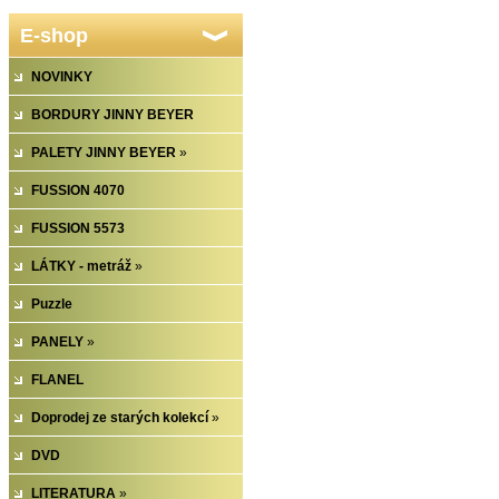
E-shop
NOVINKY
BORDURY JINNY BEYER
PALETY JINNY BEYER
»
FUSSION 4070
FUSSION 5573
LÁTKY - metráž
»
Puzzle
PANELY
»
FLANEL
Doprodej ze starých kolekcí
»
DVD
LITERATURA
»