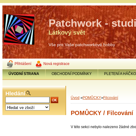
Patchwork - stud
Látkový svět
Vše pro Vaše patchworkové hobby
Přihlášení
Nová registrace
ÚVODNÍ STRANA
OBCHODNÍ PODMÍNKY
PLETENÍ A HÁČKO
Hledání
»
»
Úvod
POMŮCKY
Filcování
POMŮCKY / Filcování
V této sekci nebylo nalezeno žádné zbo